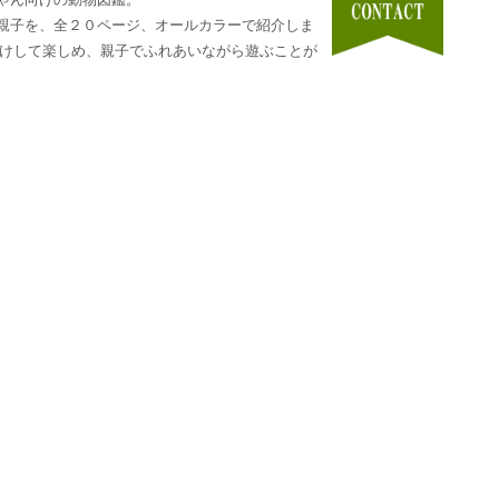
親子を、全２０ページ、オールカラーで紹介しま
がけして楽しめ、親子でふれあいながら遊ぶことが
み
れ、50を超える学会発表、米国 『Life
も掲載された、信頼度ランク最高位の研究の数々を、わ