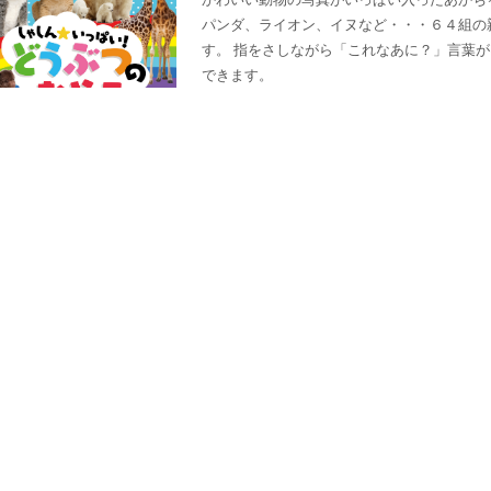
パンダ、ライオン、イヌなど・・・６４組の
す。 指をさしながら「これなあに？」言葉
できます。
著・編集 株式会社エディング
４月１０日発売
B5変形/定価850+税
ISBN 978-4-930-703-90-3
がんが消えていく科学的なしく
北里大学・金沢医科大学ほか国内５大学で究明さ
Science』ほか 世界の権威ある学術誌に
かりやすく解説した1冊。
浜口玲央 監修
犬山康子 著
7／2発売