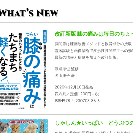
What’s New
改訂新版 膝の痛みは毎日のちょ
膝関節は膝痛改善メソッドと軟骨成分の摂取
臨床試験と画像診断で変形性膝関節症への効
最新の情報と症例を加えた改訂新版。
渡辺淳也 監修
犬山康子 著
2020年12月10日発売
四六判／定価1200円＋税
ISBN978-4-930703-86-6
しゃしん★いっぱい どうぶつ
かわいい動物の写真がいっぱい入ったあかち